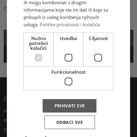
ih mogu kombinirati s drugim
Obrazac za "Reklamacije" možete preuzeti
ovdje
.
informacijama koje ste im dali ili koje su
prikupili iz vašeg korištenja njihovih
usluga.
Politike privatnosti i kolačića
Cjenik
Nužno
Izvedba
Ciljanost
potrebni
kolačići
Track & Trace
Funkcionalnost
Privatni korisnici
PRIHVATI SVE
Pismo
Paket
ODBACI SVE
Financijske usluge