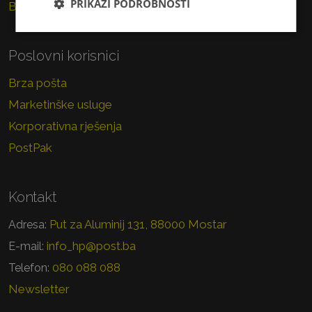
PRIKAŽI PODROBNOSTI
Brzojav
Poslovni korisnici
Brza pošta
Marketinške usluge
Korporativna rješenja
PostPak
Kontakt
Put za Aluminij 131, 88000 Mostar
Adresa:
info_hp@post.ba
E-mail:
080 088 088
Telefon:
Newsletter